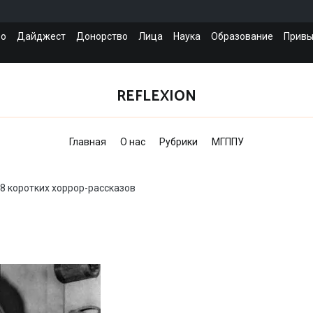
во
Дайджест
Донорство
Лица
Наука
Образование
Привы
REFLEXION
Главная
О нас
Рубрики
МГППУ
 18 коротких хоррор-рассказов