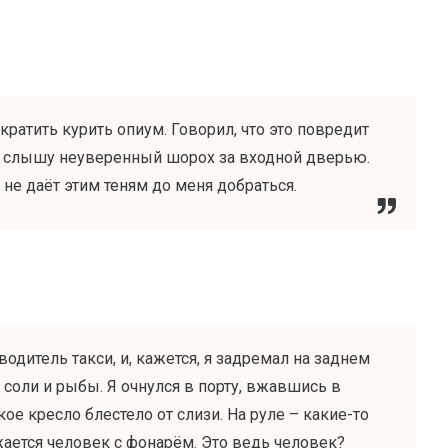
ратить курить опиум. Говорил, что это повредит
не слышу неуверенный шорох за входной дверью.
не даёт этим теням до меня добраться.
дитель такси, и, кажется, я задремал на заднем
 соли и рыбы. Я очнулся в порту, вжавшись в
ое кресло блестело от слизи. На руле – какие-то
ается человек с фонарём. Это ведь человек?