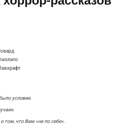
их хоррор-рассказов
Говард
Филлипс
Лавкрафт
было условие.
учаен.
 том, что Вам «не по себе».