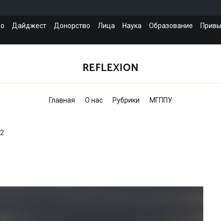
во
Дайджест
Донорство
Лица
Наука
Образование
Привы
REFLEXION
Главная
О нас
Рубрики
МГППУ
 2