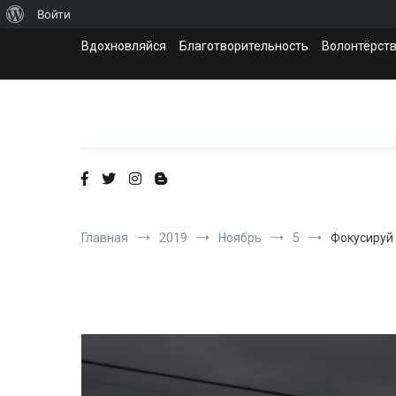
О
Войти
Перейти
WordPress
Вдохновляйся
Благотворительность
Волонтёрст
к
содержимому
Главная
2019
Ноябрь
5
Фокусируй