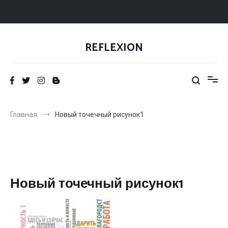
Перейти
к
REFLEXION
содержимому
Главная
Новый точечный рисунок1
Новый точечный рисунок1