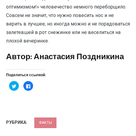
оптимизмом!» человечество немного переборщило.
Совсем не значит, что нужно повесить нос и не
верить в лучшее, но иногда можно и не порадоваться
залетевшей в рот снежинке или не веселиться на
плохой вечеринке.
Автор: Анастасия Поздникина
Поделиться ссылкой:
Нажмите,
Нажмите
чтобы
здесь,
поделиться
чтобы
на
поделиться
Twitter
контентом
(Открывается
на
в
Facebook.
новом
(Открывается
окне)
в
новом
окне)
РУБРИКА:
ФАКТЫ