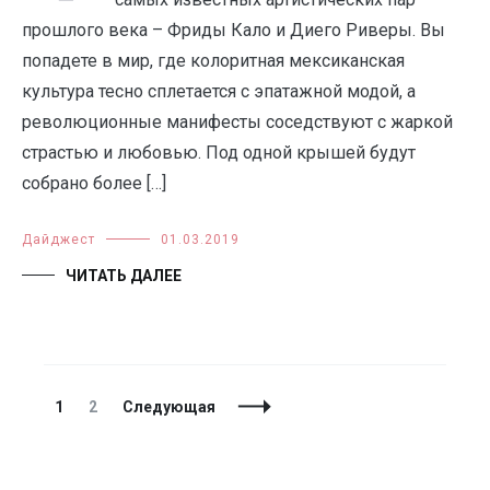
прошлого века – Фриды Кало и Диего Риверы. Вы
попадете в мир, где колоритная мексиканская
культура тесно сплетается с эпатажной модой, а
революционные манифесты соседствуют с жаркой
страстью и любовью. Под одной крышей будут
собрано более […]
Дайджест
01.03.2019
ЧИТАТЬ ДАЛЕЕ
Навигация
Страница
Страница
1
2
Следующая
по
записям