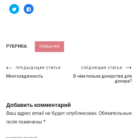
Нажмите,
Нажмите
чтобы
здесь,
поделиться
чтобы
на
поделиться
Twitter
контентом
(Открывается
на
в
Facebook.
новом
(Открывается
окне)
в
новом
окне)
РУБРИКА:
ПРИВЫЧКИ
Навигация
ПРЕДЫДУЩАЯ СТАТЬЯ
СЛЕДУЮЩАЯ СТАТЬЯ
Многозадачность
В чём польза донорства для
по
донора?
записям
Добавить комментарий
Ваш адрес email не будет опубликован.
Обязательные
поля помечены
*