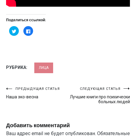
Поделиться ссылкой:
Нажмите,
Нажмите
чтобы
здесь,
поделиться
чтобы
на
поделиться
Twitter
контентом
(Открывается
на
в
Facebook.
новом
(Открывается
окне)
в
новом
окне)
РУБРИКА:
ЛИЦА
Навигация
ПРЕДЫДУЩАЯ СТАТЬЯ
СЛЕДУЮЩАЯ СТАТЬЯ
Наша эко-весна
Лучшие книги про психически
по
больных людей
записям
Добавить комментарий
Ваш адрес email не будет опубликован.
Обязательные