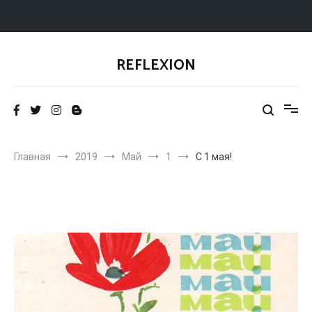
Перейти
к
REFLEXION
содержимому
Главная
2019
Май
1
С 1 мая!