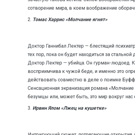
сотворение мира, в коем воображение оборачи
2.
Томас Харрис «Молчание ягнят»
Доктор Ганнибал Лектер — блестящий психиатр,
тех пор, пока он будет находиться за стальн
Доктор Лектер — убийца. Он гурман-людоед. К
восприимчива к чужой беде, и именно это опре
действовать совместно в деле о поимке Буф
Сенсационная экранизация романа «Молчание 
безумцы или, может быть, это мир вокруг нас
3.
Ирвин Ялом «Лжец на кушетке»
Интригующий сюжет, потрясающие открытия, 