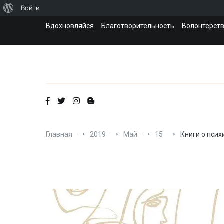
О
Войти
Перейти
WordPress
Вдохновляйся
Благотворительность
Волонтёрст
к
содержимому
Главная
2019
Май
15
Книги о псих