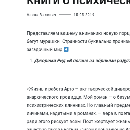
Книги о психичес
Алена Валевич
15.05.2019
Представляем вашему вниманию новую порцию
бегут мурашки…Странности буквально пронизы
загадочный мир
Джереми Рид «В погоне за чёрными радуг
«Жизнь и работа Арто — акт творческой дивер
анархического провидца. Мой роман — о безум
психиатрических клиниках. Но главный предмет
личинами, надетыми в романах, — вера в поэт
ради этого рискует всем. Поэт жертвует жизнь
зачастую такова истина. Силой воображения А