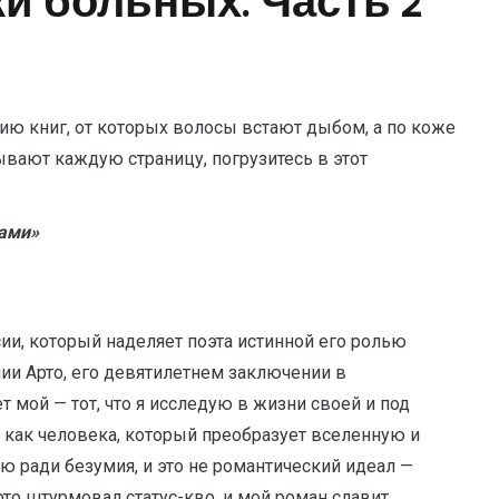
ки больных. Часть 2
 книг, от которых волосы встают дыбом, а по коже
вают каждую страницу, погрузитесь в этот
ами»
сии, который наделяет поэта истинной его ролью
ии Арто, его девятилетнем заключении в
 мой — тот, что я исследую в жизни своей и под
а как человека, который преобразует вселенную и
ю ради безумия, и это не романтический идеал —
рто штурмовал статус-кво, и мой роман славит