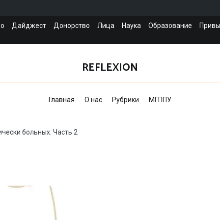
во
Дайджест
Донорство
Лица
Наука
Образование
Привы
REFLEXION
Главная
О нас
Рубрики
МГППУ
ически больных. Часть 2