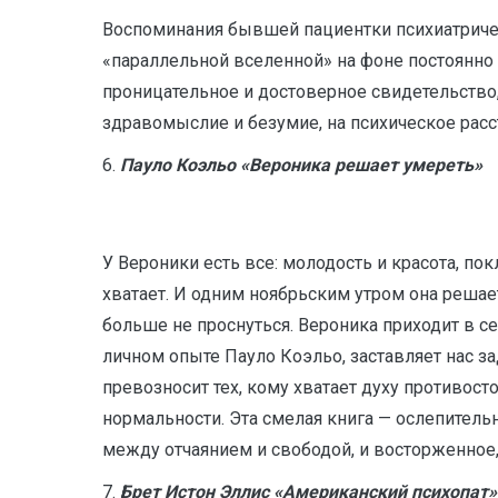
Воспоминания бывшей пациентки психиатриче
«параллельной вселенной» на фоне постоянно
проницательное и достоверное свидетельство,
здравомыслие и безумие, на психическое расс
6.
Пауло Коэльо «Вероника решает умереть»
У Вероники есть все: молодость и красота, пок
хватает. И одним ноябрьским утром она решае
больше не проснуться. Вероника приходит в с
личном опыте Пауло Коэльо, заставляет нас за
превозносит тех, кому хватает духу противос
нормальности. Эта смелая книга — ослепител
между отчаянием и свободой, и восторженное,
7.
Брет Истон Эллис «Американский психопат»