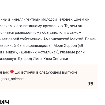
нный, интеллигентный молодой человек. Днем он
овеском к его истинному призванию. То, чем он
рисниться разнеженному обывателю и в самом
живет своей собственной Американской Мечтой. Роман
лассикой, был экранизирован Мэри Хэррон («Я
ти Пейдж», «Дневник мотылька»), главные роли
изерспун, Джаред Лето, Хлоя Севиньи.
ля вас
До встречи в следующем выпуске
gppu_science
вич