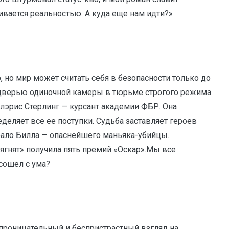
вается реальностью. А куда еще нам идти?»
 но мир может считать себя в безопасности только до
ой дверью одиночной камеры в тюрьме строгого режима.
лэрис Стерлинг — курсант академии ФБР. Она
деляет все ее поступки. Судьба заставляет героев
фало Билла — опаснейшего маньяка-убийцы.
ягнят» получила пять премий «Оскар».Мы все
 сошел с ума?
проницательный и беспристрастный взгляд на