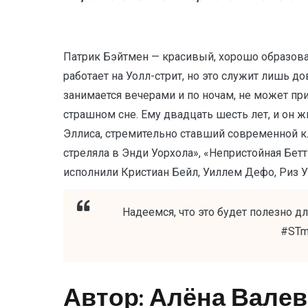
Патрик Бэйтмен — красивый, хорошо образова
работает на Уолл-стрит, но это служит лишь д
занимается вечерами и по ночам, не может п
страшном сне. Ему двадцать шесть лет, и он 
Эллиса, стремительно ставший современной к
стреляла в Энди Уорхола», «Непристойная Бет
исполнили Кристиан Бейл, Уиллем Дефо, Риз У
Надеемся, что это будет полезно д
#STm
Автор: Алёна Вале