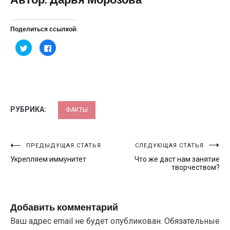
Автор: Дарья Морозова
Поделиться ссылкой:
Нажмите,
Нажмите
чтобы
здесь,
поделиться
чтобы
на
поделиться
Twitter
контентом
(Открывается
на
в
Facebook.
новом
(Открывается
окне)
в
новом
окне)
РУБРИКА:
ФАКТЫ
Навигация
ПРЕДЫДУЩАЯ СТАТЬЯ
СЛЕДУЮЩАЯ СТАТЬЯ
Укрепляем иммунитет
Что же даст нам занятие
по
творчеством?
записям
Добавить комментарий
Ваш адрес email не будет опубликован.
Обязательные