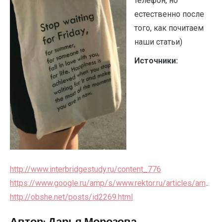
телефон, но
естественно после
того, как почитаем
наши статьи)
Источники:
http://www.interbridgestudy.ru/content_776
https://www.google.ru/amp/s/www.rektor.ru/articles/am
..
http://obshe.net/posts/id2269.html