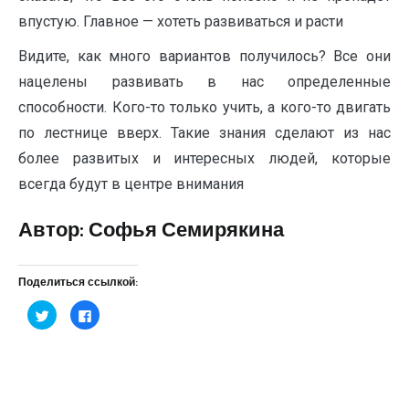
впустую. Главное — хотеть развиваться и расти
Видите, как много вариантов получилось? Все они
нацелены развивать в нас определенные
способности. Кого-то только учить, а кого-то двигать
по лестнице вверх. Такие знания сделают из нас
более развитых и интересных людей, которые
всегда будут в центре внимания
Автор: Софья Семирякина
Поделиться ссылкой:
Нажмите,
Нажмите
чтобы
здесь,
поделиться
чтобы
на
поделиться
Twitter
контентом
(Открывается
на
в
Facebook.
новом
(Открывается
окне)
в