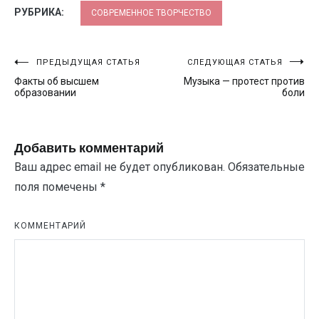
новом
окне)
РУБРИКА:
СОВРЕМЕННОЕ ТВОРЧЕСТВО
Навигация
ПРЕДЫДУЩАЯ СТАТЬЯ
СЛЕДУЮЩАЯ СТАТЬЯ
Факты об высшем
Музыка — протест против
по
образовании
боли
записям
Добавить комментарий
Ваш адрес email не будет опубликован.
Обязательные
поля помечены
*
КОММЕНТАРИЙ