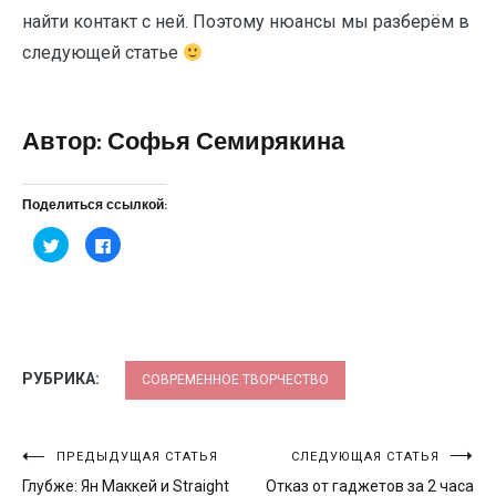
найти контакт с ней. Поэтому нюансы мы разберём в
следующей статье
Автор: Софья Семирякина
Поделиться ссылкой:
Нажмите,
Нажмите
чтобы
здесь,
поделиться
чтобы
на
поделиться
Twitter
контентом
(Открывается
на
в
Facebook.
новом
(Открывается
окне)
в
новом
окне)
РУБРИКА:
СОВРЕМЕННОЕ ТВОРЧЕСТВО
Навигация
ПРЕДЫДУЩАЯ СТАТЬЯ
СЛЕДУЮЩАЯ СТАТЬЯ
Глубже: Ян Маккей и Straight
Отказ от гаджетов за 2 часа