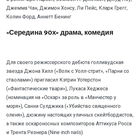
Джемма Чан, Джимон Хонсу, Ли Пейс, Кларк Грегг,
Колин Форд, Аннетт Бенинг
«Середина 90х» драма, комедия
Для своего режиссерского дебюта голливудская
звезда Джона Хилл («Волк с Уолл-стрит», «Парни со
стволами») пригласил Кэтрин Уотерстон
(«Фантастические твари»), Лукаса Хеджеса
(номинация на «Оскар» за роль в «Манчестер у
моря»), Санни Сулджика («Убийство священного
оленя»), дюжину настоящих уличных скейтбордистов,
а также оскароносных композиторов Аттикуса Росса
и Трента Резнера (Nine inch nails).