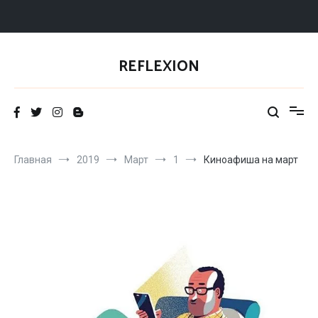
Перейти
к
REFLEXION
содержимому
Главная
2019
Март
1
Киноафиша на март