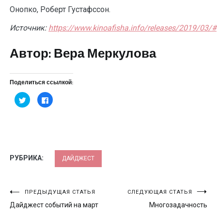
Онопко, Роберт Густафссон.
Источник:
https://www.kinoafisha.info/releases/2019/03/#
Автор: Вера Меркулова
Поделиться ссылкой:
Нажмите,
Нажмите
чтобы
здесь,
поделиться
чтобы
на
поделиться
Twitter
контентом
(Открывается
на
в
Facebook.
новом
(Открывается
окне)
в
новом
окне)
РУБРИКА:
ДАЙДЖЕСТ
Навигация
ПРЕДЫДУЩАЯ СТАТЬЯ
СЛЕДУЮЩАЯ СТАТЬЯ
Дайджест событий на март
Многозадачность
по